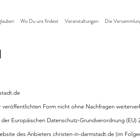
glauben
Wo Du uns findest
Veranstaltungen
Die Versammlun
M
stadt.de
er veröffentlichten Form nicht ohne Nachfragen weiterve
h der Europäischen Datenschutz-Grundverordnung (EU)
site des Anbieters christen-in-darmstadt.de (im Folge