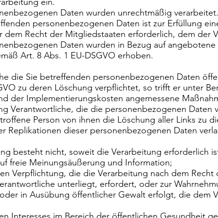
arbeitung ein.
onenbezogenen Daten wurden unrechtmäßig verarbeitet
ffenden personenbezogenen Daten ist zur Erfüllung eine
dem Recht der Mitgliedstaaten erforderlich, dem der Ve
sonenbezogenen Daten wurden in Bezug auf angebotene 
gemäß Art. 8 Abs. 1 EU-DSGVO erhoben.
iche die Sie betreffenden personenbezogenen Daten öffen
VO zu deren Löschung verpflichtet, so trifft er unter Be
und der Implementierungskosten angemessene Maßnahme
ng Verantwortliche, die die personenbezogenen Daten v
betroffene Person von ihnen die Löschung aller Links z
r Replikationen dieser personenbezogenen Daten verla
ng besteht nicht, soweit die Verarbeitung erforderlich is
uf freie Meinungsäußerung und Information;
ichen Verpflichtung, die die Verarbeitung nach dem Recht
erantwortliche unterliegt, erfordert, oder zur Wahrnehm
t oder in Ausübung öffentlicher Gewalt erfolgt, die dem
n Interesses im Bereich der öffentlichen Gesundheit gem