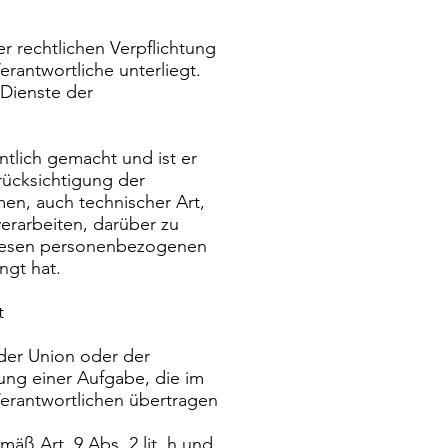
.
r rechtlichen Verpflichtung
rantwortliche unterliegt.
Dienste der
tlich gemacht und ist er
rücksichtigung der
n, auch technischer Art,
erarbeiten, darüber zu
u diesen personenbezogenen
ngt hat.
t
 der Union oder der
ung einer Aufgabe, die im
 Verantwortlichen übertragen
äß Art. 9 Abs. 2 lit. h und